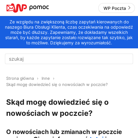
WP Poczta
Ze względu na zwiększoną liczbę zapytań kierowanych do
naszego Biura Obsługi Klienta, czas oczekiwania na odpowiedź
może być dłuższy. Zapewniamy, że dokładamy wszelkich
starań, by każde zapytanie zostało rozwiązane tak szybko, jak
to możliwe. Dziękujemy za wyrozumiałość.
Strona główna
Inne
Skąd mogę dowiedzieć się o nowościach w poczcie?
Skąd mogę dowiedzieć się o
nowościach w poczcie?
O nowościach lub zmianach w poczcie