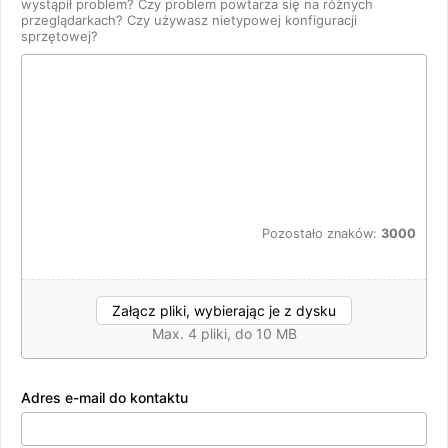
wystąpił problem? Czy problem powtarza się na różnych
przeglądarkach? Czy używasz nietypowej konfiguracji
sprzętowej?
Pozostało znaków:
3000
Załącz pliki, wybierając je z dysku
Max. 4 pliki, do 10 MB
Adres e-mail do kontaktu
Maksymalnie możesz dodać 4 pliki.
OK, rozumiem