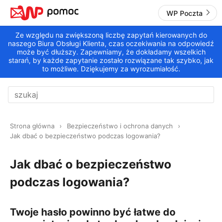
WP Poczta
Ze względu na zwiększoną liczbę zapytań kierowanych do
naszego Biura Obsługi Klienta, czas oczekiwania na odpowiedź
może być dłuższy. Zapewniamy, że dokładamy wszelkich
starań, by każde zapytanie zostało rozwiązane tak szybko, jak
to możliwe. Dziękujemy za wyrozumiałość.
Strona główna
Bezpieczeństwo i ochrona danych
Jak dbać o bezpieczeństwo podczas logowania?
Jak dbać o bezpieczeństwo
podczas logowania?
Twoje hasło powinno być łatwe do