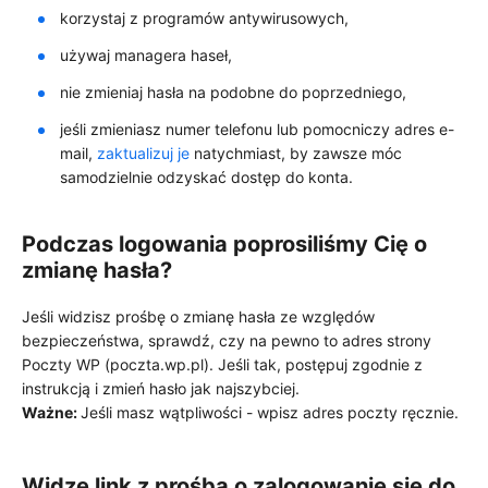
korzystaj z programów antywirusowych,
używaj managera haseł,
nie zmieniaj hasła na podobne do poprzedniego,
jeśli zmieniasz numer telefonu lub pomocniczy adres e-
mail,
zaktualizuj je
natychmiast, by zawsze móc
samodzielnie odzyskać dostęp do konta.
Podczas logowania poprosiliśmy Cię o
zmianę hasła?
Jeśli widzisz prośbę o zmianę hasła ze względów
bezpieczeństwa, sprawdź, czy na pewno to adres strony
Poczty WP (poczta.wp.pl). Jeśli tak, postępuj zgodnie z
instrukcją i zmień hasło jak najszybciej.
Ważne:
Jeśli masz wątpliwości - wpisz adres poczty ręcznie.
Widzę link z prośbą o zalogowanie się do