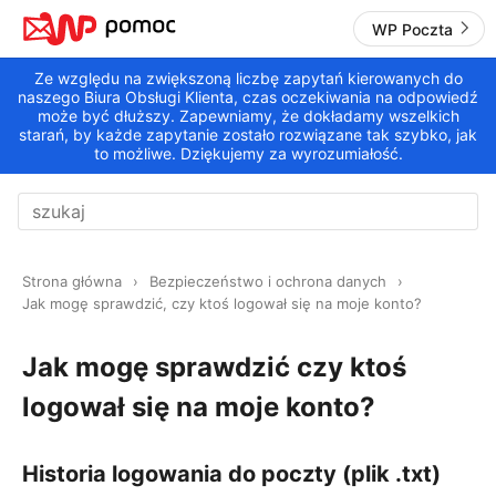
WP Poczta
Ze względu na zwiększoną liczbę zapytań kierowanych do
naszego Biura Obsługi Klienta, czas oczekiwania na odpowiedź
może być dłuższy. Zapewniamy, że dokładamy wszelkich
starań, by każde zapytanie zostało rozwiązane tak szybko, jak
to możliwe. Dziękujemy za wyrozumiałość.
Strona główna
Bezpieczeństwo i ochrona danych
Jak mogę sprawdzić, czy ktoś logował się na moje konto?
Jak mogę sprawdzić czy ktoś
logował się na moje konto?
Historia logowania do poczty (plik .txt)