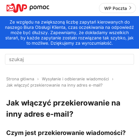
WP Poczta
Ze względu na zwiększoną liczbę zapytań kierowanych do
naszego Biura Obsługi Klienta, czas oczekiwania na odpowiedź
może być dłuższy. Zapewniamy, że dokładamy wszelkich
starań, by każde zapytanie zostało rozwiązane tak szybko, jak
to możliwe. Dziękujemy za wyrozumiałość.
Strona główna
Wysyłanie i odbieranie wiadomości
Jak włączyć przekierowanie na inny adres e-mail?
Jak włączyć przekierowanie na
inny adres e-mail?
Czym jest przekierowanie wiadomości?